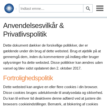
Design & Dekoration
Anvendelsesvilkår &
Privatlivspolitik
Opbygning & Remodellering
Havearbejde & Landskabspleje
Dette dokument dækker de forskellige politikker, der er
gældende under din brug af dette websted. Brug et øjeblik på at
Husholdning & Husholdning
gennemgå dem, inden du kommenterer på indlæg eller bruger
oplysninger fra dette websted. Disse politikker kan ændres uden
Hjem vedligeholdelse & Reparation
varsel og blev sidst opdateret den 2. oktober 2017.
Grøn stue
Fortrolighedspolitik
Dette websted kan angive en eller flere cookies i din browser.
Disse cookies bruges udelukkende til analysedata og sikkerhed.
Du kan til enhver tid deaktivere denne adfærd ved at justere din
browsers cookieindstillinger. Bemærk, at blokering af cookies