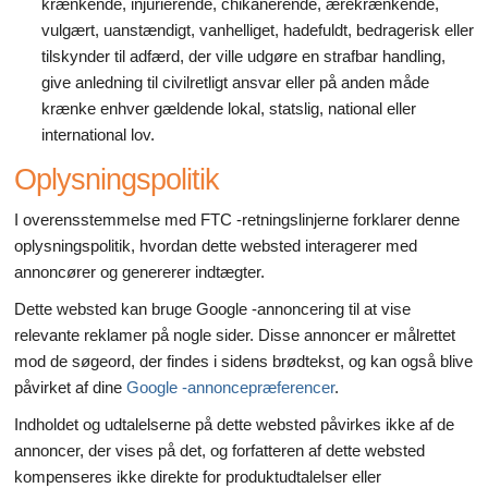
krænkende, injurierende, chikanerende, ærekrænkende,
vulgært, uanstændigt, vanhelliget, hadefuldt, bedragerisk eller
tilskynder til adfærd, der ville udgøre en strafbar handling,
give anledning til civilretligt ansvar eller på anden måde
krænke enhver gældende lokal, statslig, national eller
international lov.
Oplysningspolitik
I overensstemmelse med FTC -retningslinjerne forklarer denne
oplysningspolitik, hvordan dette websted interagerer med
annoncører og genererer indtægter.
Dette websted kan bruge Google -annoncering til at vise
relevante reklamer på nogle sider. Disse annoncer er målrettet
mod de søgeord, der findes i sidens brødtekst, og kan også blive
påvirket af dine
Google -annoncepræferencer
.
Indholdet og udtalelserne på dette websted påvirkes ikke af de
annoncer, der vises på det, og forfatteren af dette websted
kompenseres ikke direkte for produktudtalelser eller