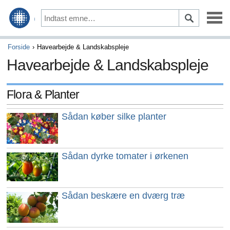
Design & Dekoration
Forside
Havearbejde & Landskabspleje
Havearbejde & Landskabspleje
Opbygning & Remodellering
Havearbejde & Landskabspleje
Flora & Planter
Husholdning & Husholdning
Sådan køber silke planter
Hjem vedligeholdelse & Reparation
Sådan dyrke tomater i ørkenen
Grøn stue
Sådan beskære en dværg træ